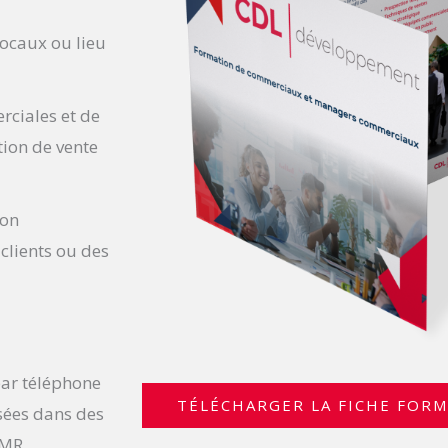
locaux ou lieu
rciales et de
tion de vente
ion
lients ou des
par téléphone
TÉLÉCHARGER LA FICHE FOR
sées dans des
PMR.